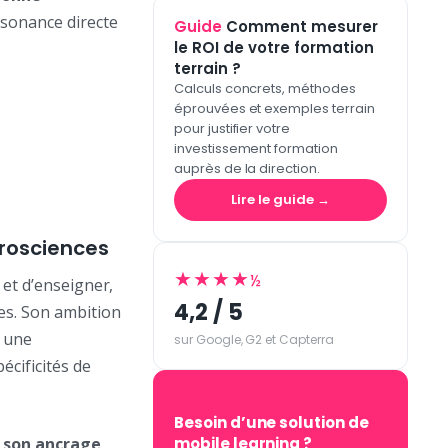
ésonance directe
Guide
Comment mesurer
le ROI de votre formation
terrain ?
Calculs concrets, méthodes
éprouvées et exemples terrain
pour justifier votre
investissement formation
auprès de la direction.
Lire le guide →
rosciences
★★★★
½
 et d’enseigner,
4,2 / 5
es. Son ambition
r une
sur Google, G2 et Capterra
écificités de
Besoin d’une solution de
t son ancrage
mobile learning ?