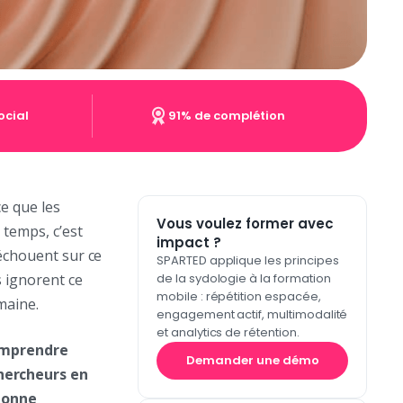
ocial
91% de complétion
ce que les
Vous voulez former avec
 temps, c’est
impact ?
 échouent sur ce
SPARTED applique les principes
 ignorent ce
de la sydologie à la formation
mobile : répétition espacée,
maine.
engagement actif, multimodalité
et analytics de rétention.
mprendre
Demander une démo
hercheurs en
tionne