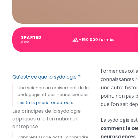
SPARTED
+150 000 formés
c'est
Former des colla
Qu’est-ce que la sydologie ?
connaissances re
une autre histoi
Une science au croisement de la
pédagogie et des neurosciences
point, non pas 
Les trois piliers fondateurs
que l’on sait d
Les principes de la sydologie
appliqués à la formation en
La sydologie est
entreprise
comment le cer
neurosciences, 
L’apprentissage actif : apprendre