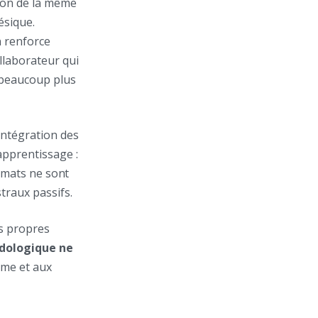
tion de la même
ésique.
n renforce
llaborateur qui
a beaucoup plus
intégration des
apprentissage :
ormats ne sont
traux passifs.
es propres
ydologique ne
thme et aux