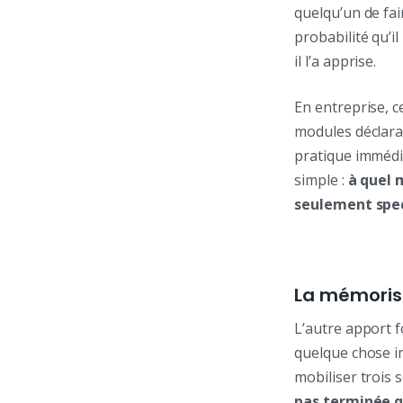
quelqu’un de fa
probabilité qu’il
il l’a apprise.
En entreprise, c
modules déclara
pratique immédi
simple :
à quel 
seulement spe
La mémorisa
L’autre apport f
quelque chose i
mobiliser trois 
pas terminée q