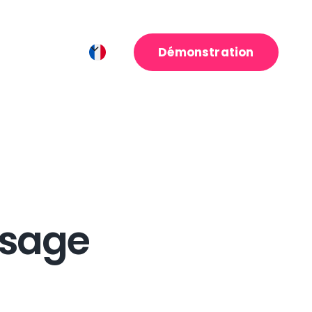
Démonstration
ssage