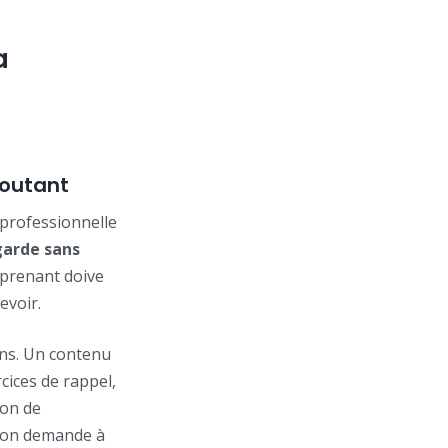
a
coutant
 professionnelle
garde sans
pprenant doive
evoir.
ons. Un contenu
ices de rappel,
ion de
nd on demande à