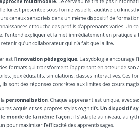
approche multimodale
. Le cerveau ne traite pas l’informa
lle lui est présentée sous forme visuelle, auditive ou kinésth
urs canaux sensoriels dans un même dispositif de formatio
nnaissances et touche des profils d’apprenants variés. Un co
re, l’entend expliquer et la met immédiatement en pratique 
retenir qu’un collaborateur qui n’a fait que la lire.
r est l’
innovation pédagogique
. La sydologie encourage l’
 des formats qui transforment l’apprenant en acteur de son 
iles, jeux éducatifs, simulations, classes interactives. Ces f
 ils sont des réponses concrètes aux limites des cours magis
 la
personnalisation
. Chaque apprenant est unique, avec s
pres acquis et ses propres styles cognitifs.
Un dispositif s
t le monde de la même façon
: il s’adapte au niveau, au ry
n pour maximiser l’efficacité des apprentissages.