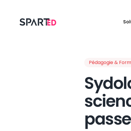
Sol
Pédagogie & Form
Sydolo
scien
passen