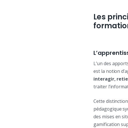
Les princ
formatio
L’apprentis
L’un des apports
est la notion d’
interagir, reti
traiter l’informa
Cette distinctio
pédagogique syd
des mises en si
gamification sup