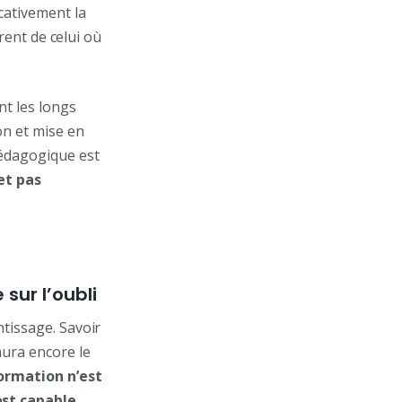
cativement la
érent de celui où
nt les longs
on et mise en
pédagogique est
et pas
sur l’oubli
ntissage. Savoir
ura encore le
ormation n’est
est capable