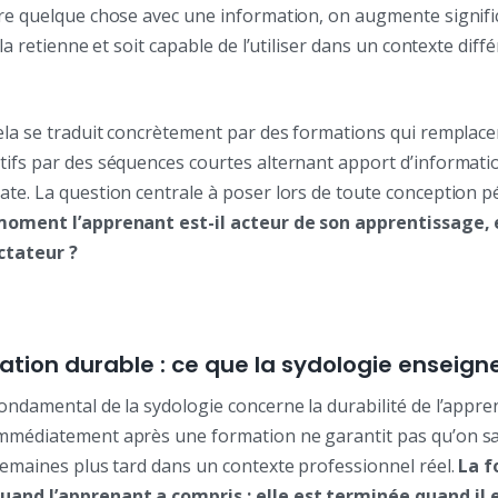
ire quelque chose avec une information, on augmente signifi
 la retienne et soit capable de l’utiliser dans un contexte diff
ela se traduit concrètement par des formations qui remplace
tifs par des séquences courtes alternant apport d’informati
ate. La question centrale à poser lors de toute conception 
moment l’apprenant est-il acteur de son apprentissage, 
ctateur ?
tion durable : ce que la sydologie enseigne 
ondamental de la sydologie concerne la durabilité de l’appre
mmédiatement après une formation ne garantit pas qu’on sa
semaines plus tard dans un contexte professionnel réel.
La f
uand l’apprenant a compris : elle est terminée quand il 