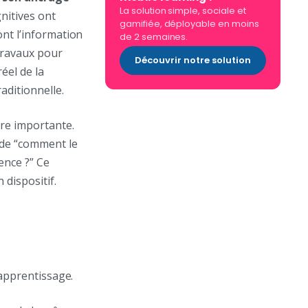
La solution simple, sociale et
nitives ont
gamifiée, déployable en moins
ont l’information
de 2 semaines.
 travaux pour
Découvrir notre solution
éel de la
aditionnelle.
ure importante.
 de “comment le
ence ?” Ce
dispositif.
’apprentissage.