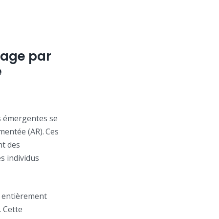
sage par
e
es émergentes se
gmentée (AR). Ces
nt des
s individus
s entièrement
. Cette