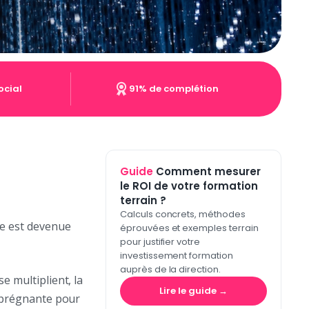
ocial
91% de complétion
Guide
Comment mesurer
le ROI de votre formation
terrain ?
Calculs concrets, méthodes
le est devenue
éprouvées et exemples terrain
pour justifier votre
investissement formation
auprès de la direction.
e multiplient, la
Lire le guide →
s prégnante pour