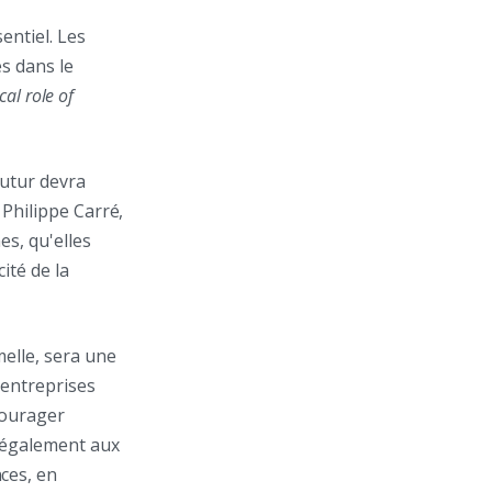
entiel. Les
s dans le
ical role of
futur devra
 Philippe Carré,
es, qu'elles
ité de la
elle, sera une
 entreprises
courager
a également aux
ces, en