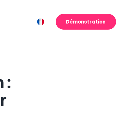
Démonstration
 :
r