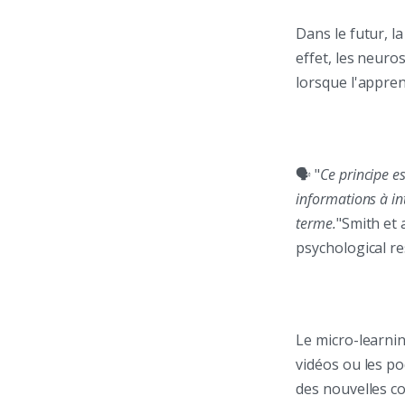
Dans le futur, l
effet, les neur
lorsque l'appren
🗣️ "
Ce principe e
informations à in
terme.
"Smith et 
psychological r
Le micro-learnin
vidéos ou les p
des nouvelles co