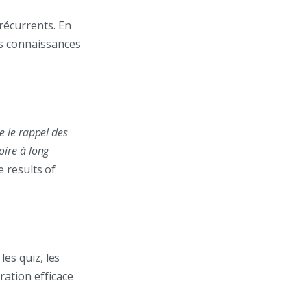
récurrents. En
es connaissances
e le rappel des
oire à long
e results of
les quiz, les
ration efficace