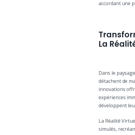
accordant une p
Transfor
La Réalit
Dans le paysage
détachent de man
innovations off
expériences imm
développent leu
La Réalité Virt
simulés, recréan