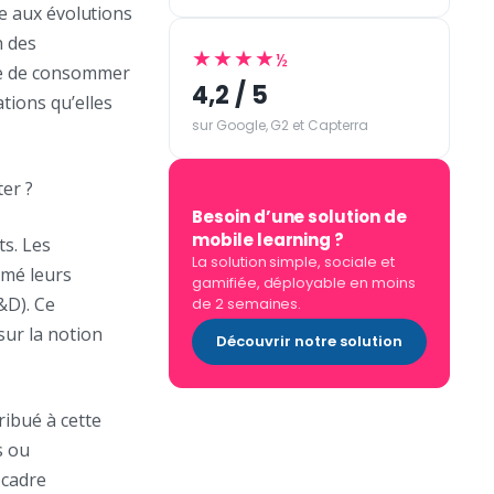
ce aux évolutions
n des
★★★★
½
re de consommer
4,2 / 5
tions qu’elles
sur Google, G2 et Capterra
er ?
Besoin d’une solution de
mobile learning ?
ts. Les
La solution simple, sociale et
rmé leurs
gamifiée, déployable en moins
&D). Ce
de 2 semaines.
sur la notion
Découvrir notre solution
ibué à cette
s ou
 cadre