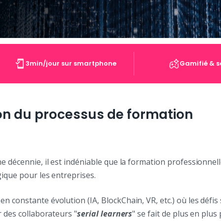
3min/jour sur smartphone
Gamifié & s
ion du processus de formation
e décennie, il est indéniable que la formation professionnel
ique pour les entreprises.
 constante évolution (IA, BlockChain, VR, etc.) où les défis s
r des collaborateurs "
serial learners
" se fait de plus en plu