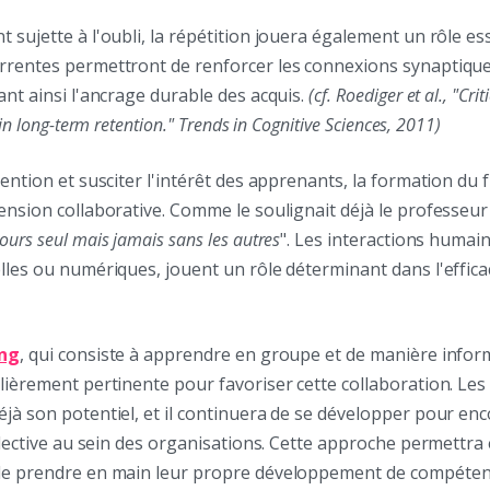
 sujette à l'oubli, la répétition jouera également un rôle ess
rrentes permettront de renforcer les connexions synaptique
ant ainsi l'ancrage durable des acquis.
(cf. Roediger et al., "Crit
 in long-term retention." Trends in Cognitive Sciences, 2011)
tention et susciter l'intérêt des apprenants, la formation du 
ension collaborative. Comme le soulignait déjà le professeur
urs seul mais jamais sans les autres
". Les interactions humain
lles ou numériques, jouent un rôle déterminant dans l'efficac
ing
, qui consiste à apprendre en groupe et de manière inform
lièrement pertinente pour favoriser cette collaboration. Les
éjà son potentiel, et il continuera de se développer pour en
ollective au sein des organisations. Cette approche permettr
de prendre en main leur propre développement de compéten