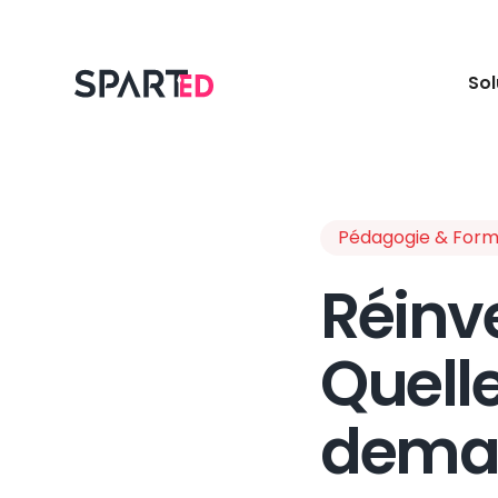
Sol
Pédagogie & Form
Réinve
Quell
demai