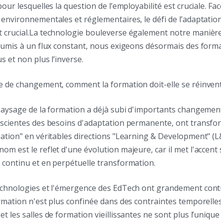
pour lesquelles la question de l’employabilité est cruciale. Fa
environnementales et réglementaires, le défi de l’adaptatio
 crucial.La technologie bouleverse également notre maniè
oumis à un flux constant, nous exigeons désormais des forma
s et non plus l’inverse.
e de changement, comment la formation doit-elle se réinvent
 paysage de la formation a déjà subi d'importants changemen
nscientes des besoins d'adaptation permanente, ont transfo
ation" en véritables directions "Learning & Development" (L
m est le reflet d'une évolution majeure, car il met l'accent 
 continu et en perpétuelle transformation.
echnologies et l'émergence des EdTech ont grandement contr
rmation n'est plus confinée dans des contraintes temporelle
t les salles de formation vieillissantes ne sont plus l’unique