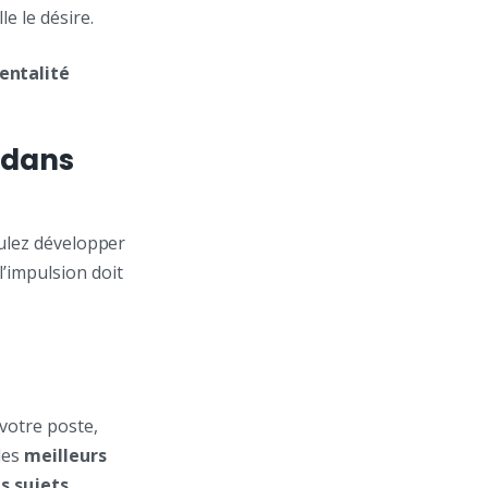
e le désire.
entalité
 dans
oulez développer
’impulsion doit
votre poste,
des
meilleurs
s sujets
.