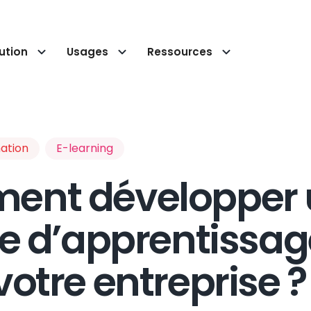
ution
Usages
Ressources
ation
E-learning
nt développer 
re d’apprentissag
otre entreprise ?