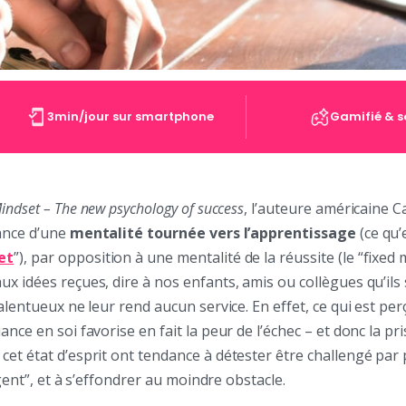
3min/jour sur smartphone
Gamifié & s
indset – The new psychology of success
, l’auteure américaine 
tance d’une
mentalité tournée vers l’apprentissage
(ce qu’e
et
”), par opposition à une mentalité de la réussite (le “fixed 
x idées reçues, dire à nos enfants, amis ou collègues qu’ils
talentueux ne leur rend aucun service. En effet, ce qui est p
nce en soi favorise en fait la peur de l’échec – et donc la pri
et état d’esprit ont tendance à détester être challengé par
ligent”, et à s’effondrer au moindre obstacle.