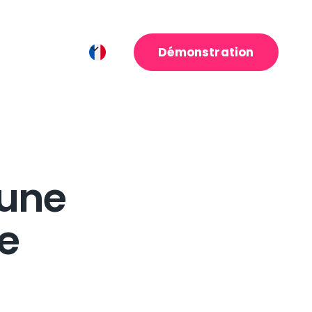
Démonstration
une
e