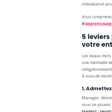
individuel et ac
Vous comprenez
d’
apprentissag
5 levier
votre en
Les beaux mots n
une mentalité d
obligatoirement 
À vous de montre
1. Admette
Manager, direct
vous ne pouvez p
leaders : savoi