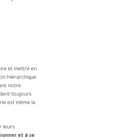
ire et mettre en
ion hiérarchique
ans notre
dent toujours
nne est même la
r leurs
tionner et à se