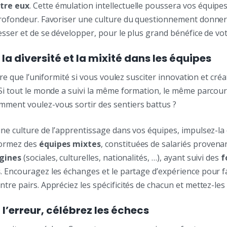
tre eux
. Cette émulation intellectuelle poussera vos équipes
profondeur. Favoriser une culture du questionnement donner
esser et de se développer, pour le plus grand bénéfice de vot
 la diversité et la mixité dans les équipes
pire que l’uniformité si vous voulez susciter innovation et créat
Si tout le monde a suivi la même formation, le même parcour
ment voulez-vous sortir des sentiers battus ?
ne culture de l’apprentissage dans vos équipes, impulsez-la
Formez des
équipes mixtes
, constituées de salariés provena
igines
(sociales, culturelles, nationalités, …), ayant suivi des
f
s
. Encouragez les échanges et le partage d’expérience pour f
tre pairs. Appréciez les spécificités de chacun et mettez-les
 l’erreur, célébrez les échecs