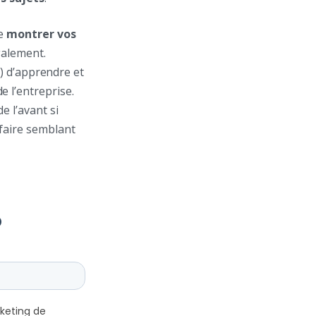
de
montrer vos
galement.
é) d’apprendre et
e l’entreprise.
e l’avant si
 faire semblant