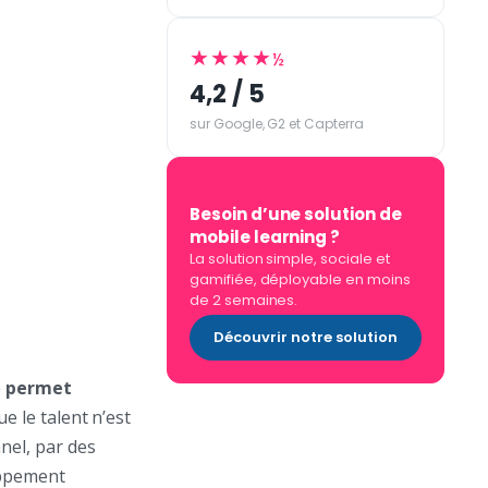
★★★★
½
4,2 / 5
sur Google, G2 et Capterra
Besoin d’une solution de
mobile learning ?
La solution simple, sociale et
gamifiée, déployable en moins
de 2 semaines.
Découvrir notre solution
e
permet
ue le talent n’est
nnel, par des
oppement