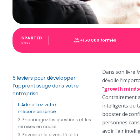
SPARTED
+150 000 formés
c'est
Dans son livre
M
5 leviers pour développer
dévoile l’impor
l’apprentissage dans votre
“
growth minds
entreprise
Contrairement au
1. Admettez votre
intelligents ou 
méconnaissance
booster de confia
2. Encouragez les questions et les
personnes dans c
remises en cause
avoir l’air intel
3. Favorisez la diversité et la