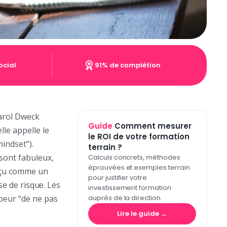
ocial
91% de complétion
Carol Dweck
Guide
Comment mesurer
lle appelle le
le ROI de votre formation
mindset”).
terrain ?
 sont fabuleux,
Calculs concrets, méthodes
éprouvées et exemples terrain
erçu comme un
pour justifier votre
se de risque. Les
investissement formation
 peur “de ne pas
auprès de la direction.
Lire le guide →