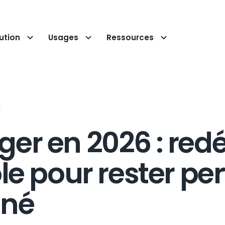
ution
Usages
Ressources
r en 2026 : redéf
le pour rester pe
gné