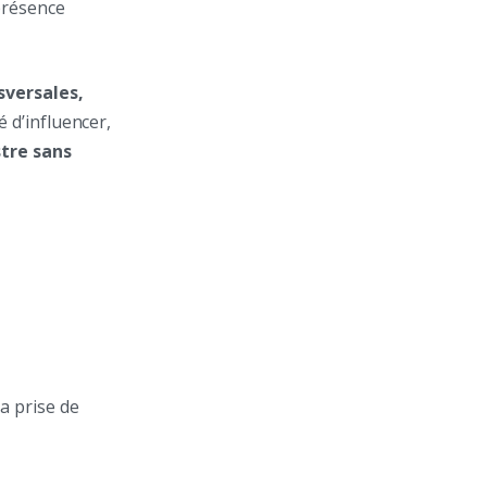
présence
sversales,
té d’influencer,
stre sans
la prise de