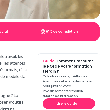
ocial
91% de complétion
étravail, les
Guide
Comment mesurer
e, les attentes
le ROI de votre formation
désormais, c’est
terrain ?
 de modèle clair
Calculs concrets, méthodes
éprouvées et exemples terrain
pour justifier votre
investissement formation
pagné ? La
auprès de la direction.
oser d’outils
Lire le guide →
viers et