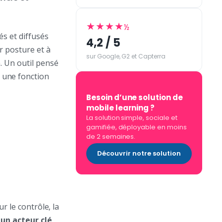
★★★★
½
s et diffusés
4,2 / 5
r posture et à
sur Google, G2 et Capterra
. Un outil pensé
 une fonction
Besoin d’une solution de
mobile learning ?
La solution simple, sociale et
gamifiée, déployable en moins
de 2 semaines.
Découvrir notre solution
r le contrôle, la
e
un acteur clé