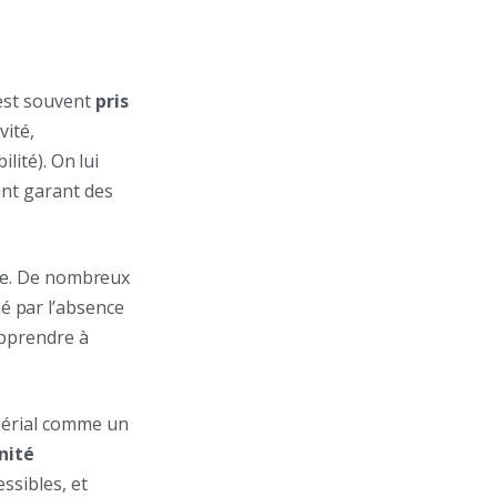
est souvent
pris
vité,
lité). On lui
ant garant des
ude. De nombreux
ué par l’absence
apprendre à
agérial comme un
nité
ssibles, et