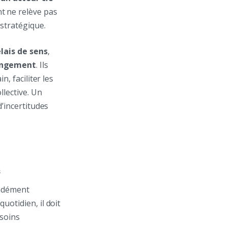
t ne relève pas
 stratégique.
elais de sens
,
angement
. Ils
, faciliter les
llective. Un
d’incertitudes
s
ndément
uotidien, il doit
esoins