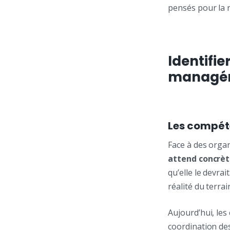
pensés pour la 
Identifi
managéri
Les compét
Face à des organ
attend concrè
qu’elle le devrai
réalité du terrai
Aujourd’hui, les
coordination des