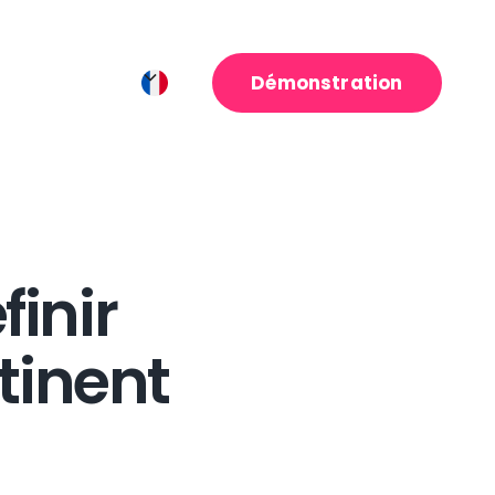
Démonstration
inir
rtinent