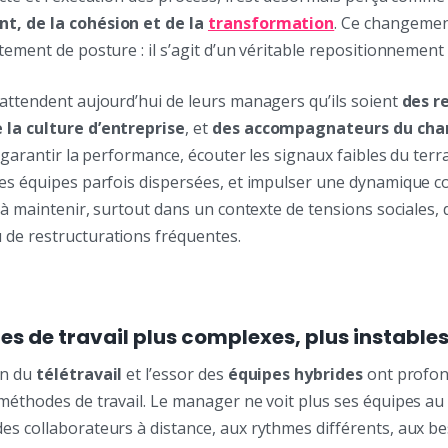
t, de la cohésion et de la
transformation
. Ce changemen
tement de posture : il s’agit d’un véritable repositionnement
 attendent aujourd’hui de leurs managers qu’ils soient
des r
la culture d’entreprise
, et
des accompagnateurs du ch
 garantir la performance, écouter les signaux faibles du terrain
es équipes parfois dispersées, et impulser une dynamique co
t à maintenir, surtout dans un contexte de tensions sociales, 
de restructurations fréquentes.
es de travail plus complexes, plus instable
on du
télétravail
et l’essor des
équipes hybrides
ont profo
méthodes de travail. Le manager ne voit plus ses équipes au q
es collaborateurs à distance, aux rythmes différents, aux b