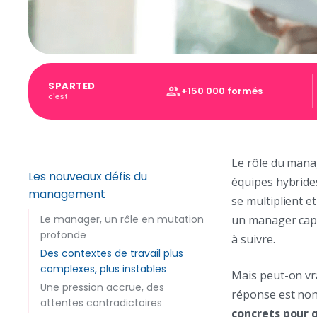
SPARTED
+150 000 formés
c'est
Le rôle du manag
Les nouveaux défis du
équipes hybrides
management
se multiplient e
Le manager, un rôle en mutation
un manager capab
profonde
à suivre.
Des contextes de travail plus
complexes, plus instables
Mais peut-on vr
Une pression accrue, des
réponse est non.
attentes contradictoires
concrets pour 