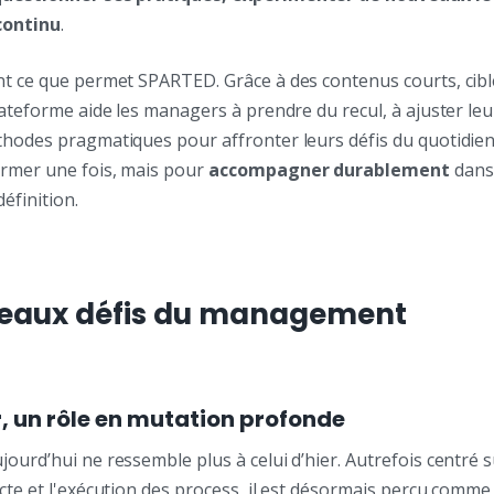
continu
.
nt ce que permet SPARTED. Grâce à des contenus courts, ciblé
lateforme aide les managers à prendre du recul, à ajuster leu
thodes pragmatiques pour affronter leurs défis du quotidien
rmer une fois, mais pour
accompagner durablement
dans
éfinition.
veaux défis du management
 un rôle en mutation profonde
ourd’hui ne ressemble plus à celui d’hier. Autrefois centré su
cte et l'exécution des process, il est désormais perçu comm